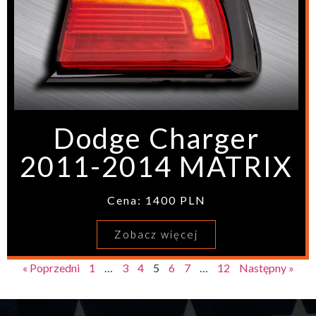
Dodge Charger
2011-2014 MATRIX
Cena: 1400 PLN
Zobacz więcej
« Poprzedni
1
…
3
4
5
6
7
…
12
Następny »