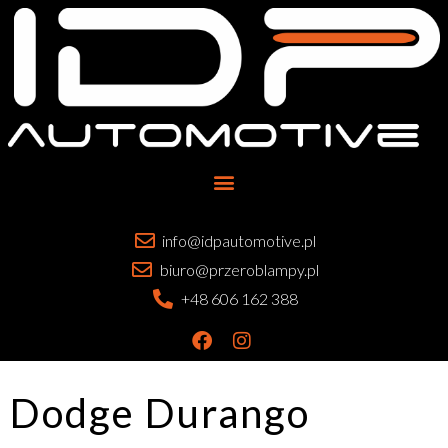
info@idpautomotive.pl
biuro@przeroblampy.pl
+48 606 162 388
Dodge Durango