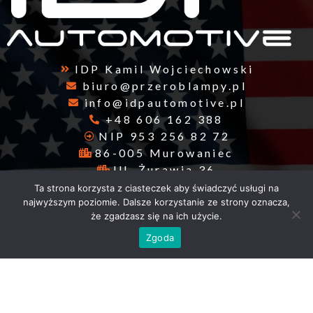
IDP Kamil Wojciechowski
biuro@przeroblampy.pl
info@idpautomotive.pl
+48 606 162 388
NIP 953 256 82 72
86-005 Murowaniec
Ul. Żurawia 36
Ta strona korzysta z ciasteczek aby świadczyć usługi na
Godziny otwarcia
najwyższym poziomie. Dalsze korzystanie ze strony oznacza,
że zgadzasz się na ich użycie.
Zgoda
Pn. - Sb. 10-16