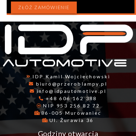
ZŁÓŻ ZAMÓWIENIE
IDP Kamil Wojciechowski
biuro@przeroblampy.pl
info@idpautomotive.pl
+48 606 162 388
NIP 953 256 82 72
86-005 Murowaniec
Ul. Żurawia 36
Godziny otwarcia