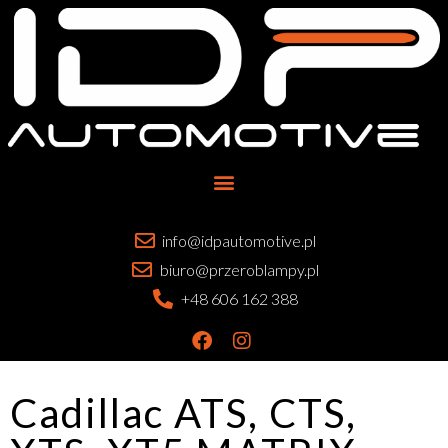
info@idpautomotive.pl
biuro@przeroblampy.pl
+48 606 162 388
Cadillac ATS, CTS,