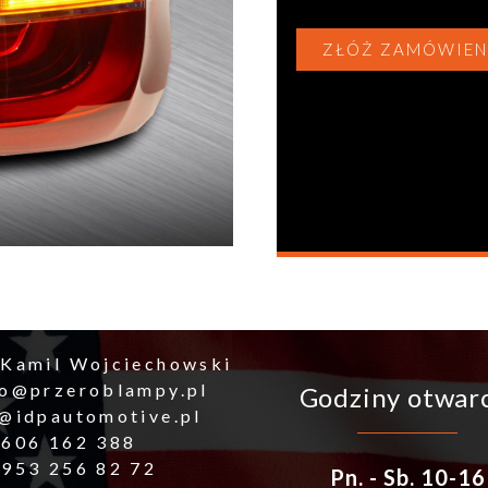
ZŁÓŻ ZAMÓWIEN
 Kamil Wojciechowski
ro@przeroblampy.pl
Godziny otwar
o@idpautomotive.pl
 606 162 388
 953 256 82 72
Pn. - Sb. 10-16