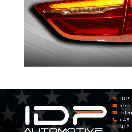
IDP
biu
inf
+48
NIP