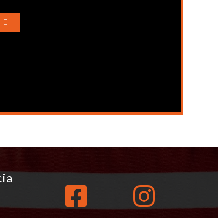
IE
cia