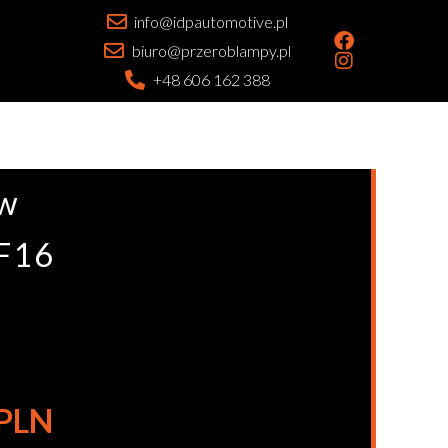
info@idpautomotive.pl
biuro@przeroblampy.pl
+48 606 162 388
mw
 F16
 PLN