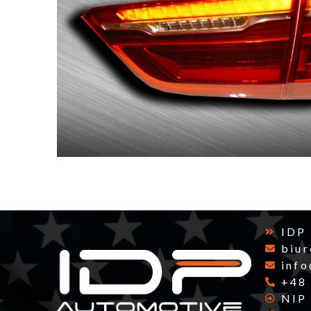
IDP
biu
inf
+48
NIP