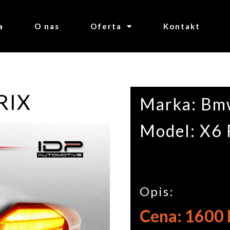
a
O nas
Oferta
Kontakt
RIX
Marka: B
Model: X6
Opis:
Cena: 1600