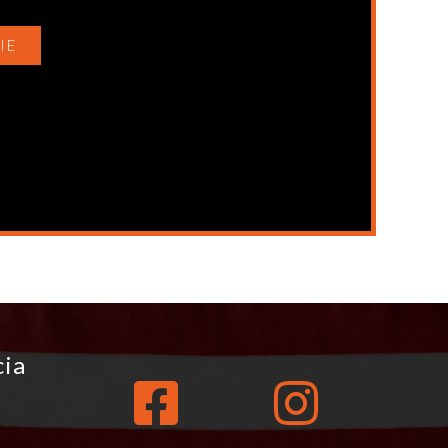
IE
cia