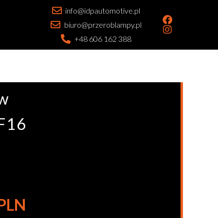
info@idpautomotive.pl
biuro@przeroblampy.pl
+48 606 162 388
mw
 F16
 PLN