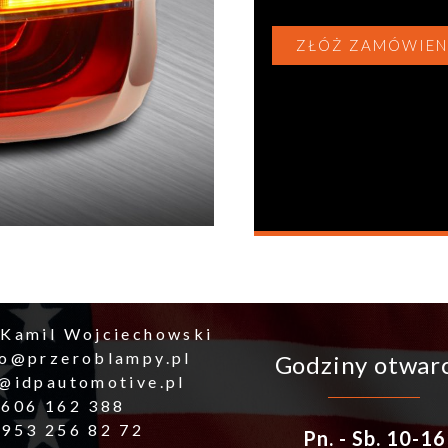
ZŁÓŻ ZAMÓWIEN
 Kamil Wojciechowski
ro@przeroblampy.pl
Godziny otwar
o@idpautomotive.pl
 606 162 388
 953 256 82 72
Pn. - Sb. 10-16