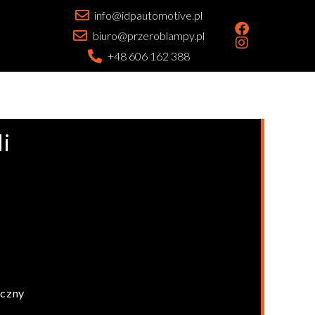
info@idpautomotive.pl
biuro@przeroblampy.pl
+48 606 162 388
i
iczny