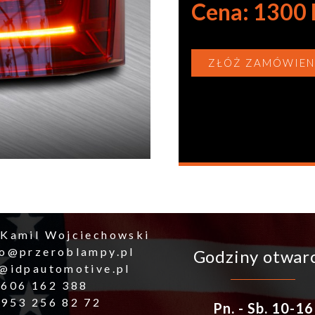
Cena: 1300
ZŁÓŻ ZAMÓWIEN
 Kamil Wojciechowski
ro@przeroblampy.pl
Godziny otwar
o@idpautomotive.pl
 606 162 388
 953 256 82 72
Pn. - Sb. 10-16