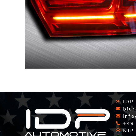
IDP
biu
inf
+48
NIP