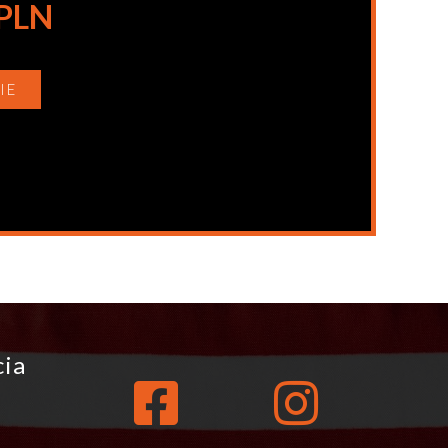
 PLN
IE
cia