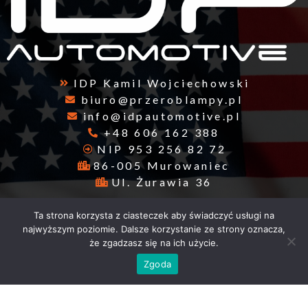
IDP Kamil Wojciechowski
biuro@przeroblampy.pl
info@idpautomotive.pl
+48 606 162 388
NIP 953 256 82 72
86-005 Murowaniec
Ul. Żurawia 36
Godziny otwarcia
Ta strona korzysta z ciasteczek aby świadczyć usługi na
najwyższym poziomie. Dalsze korzystanie ze strony oznacza,
że zgadzasz się na ich użycie.
Pn. - Sb. 10-16
Zgoda