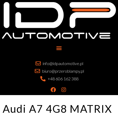
info@idpautomotive.pl
biuro@przeroblampy.pl
+48 606 162 388
Audi A7 4G8 MATRIX