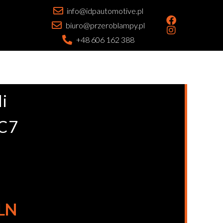
info@idpautomotive.pl
biuro@przeroblampy.pl
+48 606 162 388
i
 C7
PLN