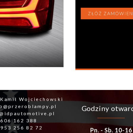
ZŁÓŻ ZAMÓWIEN
 Kamil Wojciechowski
ro@przeroblampy.pl
Godziny otwar
o@idpautomotive.pl
 606 162 388
 953 256 82 72
Pn. - Sb. 10-16