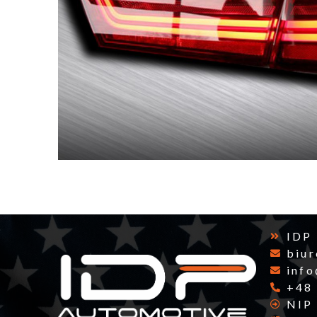
IDP
biu
inf
+48
NIP